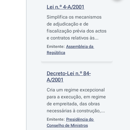
Lei n.º 4-A/2001
Simplifica os mecanismos
de adjudicação e de
fiscalização prévia dos actos
e contratos relativos às
obras de reparação,
Emitente:
Assembleia da 
construção e reconstrução
República
da rede viária, pontes,
viadutos e aquedutos
nacionais e municipais dos
Decreto-Lei n.º 84-
A/2001
concelhos de Castelo de
Paiva e de Penafiel
Cria um regime excepcional
para a execução, em regime
de empreitada, das obras
necessárias à construção,
reparação e reconstrução de
Emitente:
Presidência do 
infra-estruturas e
Conselho de Ministros