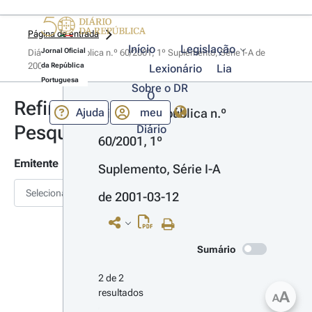
Página de entrada
Início
Legislação
Jornal Oficial
Diário da República n.º 60/2001, 1º Suplemento, Série I-A de 
2001-03-12
da República
Lexionário
Lia
Portuguesa
Sobre o DR
O
Refinar
Ajuda
meu
Diário da República n.º 
Pesquisa
Diário
60/2001, 1º 
Emitente
Suplemento, Série I-A 
Selecionar
de 2001-03-12
Sumário
2 de 2 
resultados
A
A