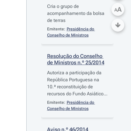
Cria o grupo de
A
A
acompanhamento da bolsa
de terras
Emitente:
Presidência do 
Conselho de Ministros
Resolução do Conselho 
de Ministros n.º 25/2014
Autoriza a participação da
República Portuguesa na
10.ª reconstituição de
recursos do Fundo Asiático
de Desenvolvimento
Emitente:
Presidência do 
Conselho de Ministros
Aviso n.º 46/2014