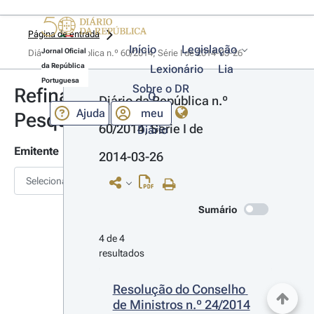
Página de entrada
Início
Legislação
Jornal Oficial
Diário da República n.º 60/2014, Série I de 2014-03-26
da República
Lexionário
Lia
Portuguesa
Sobre o DR
Refinar
O
Diário da República n.º 
Ajuda
meu
Pesquisa
60/2014, Série I de 
Diário
Emitente
2014-03-26
Selecionar
Sumário
4 de 4 
resultados
Resolução do Conselho 
de Ministros n.º 24/2014