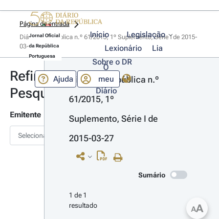
Página de entrada
Início
Legislação
Jornal Oficial
Diário da República n.º 61/2015, 1º Suplemento, Série I de 2015-
03-27
da República
Lexionário
Lia
Portuguesa
Sobre o DR
O
Refinar
Ajuda
meu
Diário da República n.º 
Pesquisa
Diário
61/2015, 1º 
Emitente
Suplemento, Série I de 
Selecionar
2015-03-27
Sumário
1 de 1 
resultado
A
A