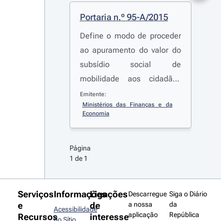
Portaria n.º 95-A/2015
Define o modo de proceder
ao apuramento do valor do
subsídio social de
mobilidade aos cidadãos
beneficiários, no âmbito dos
Emitente:
Ministérios das Finanças e da 
serviços aéreos entre o
Economia
continente e a Região
Autónoma dos Açores e
Página 
entre esta e a Região
1 de 1
Autónoma da Madeira
Serviços
Informações
Ligações
Descarregue
Siga o Diário
e
de
a nossa
da
Acessibilidade
aplicação
República
Recursos
interesse
do Sítio