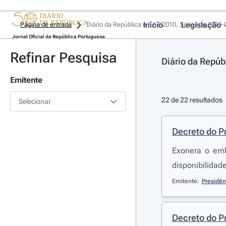
Início
Legislação
Página de entrada
Diário da República n.º 67/2010, Série I de 2010
Jornal Oficial da República Portuguesa
Refinar Pesquisa
Diário da Repúb
Emitente
22 de 22 resultados
Selecionar
Decreto do P
Exonera o emb
disponibilidad
Emitente:
Presidên
Decreto do P