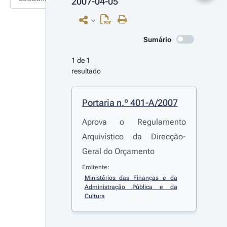
2007-04-05
Sumário
1 de 1 
resultado
Portaria n.º 401-A/2007
Aprova o Regulamento
Arquivístico da Direcção-
Geral do Orçamento
Emitente:
Ministérios das Finanças e da 
Administração Pública e da 
Cultura