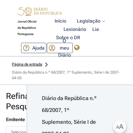
Início
Legislação
Jornal Oficial
da República
Lexionário
Lia
Portuguesa
Sobre o DR
O
Ajuda
meu
Diário
Página de entrada
Diário da República n.º 68/2007, 1º Suplemento, Série I de 2007-
04-05
Refinar
Diário da República n.º 
Pesquisa
68/2007, 1º 
Emitente
Suplemento, Série I de 
A
A
Selecionar