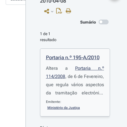
2010-04-08
Sumário
1 de 1 
resultado
Portaria n.º 195-A/2010
Altera a
Portaria n.º
114/2008
, de 6 de Fevereiro,
que regula vários aspectos
da tramitação electrónica
dos processos judiciais
Emitente:
Ministério da Justiça