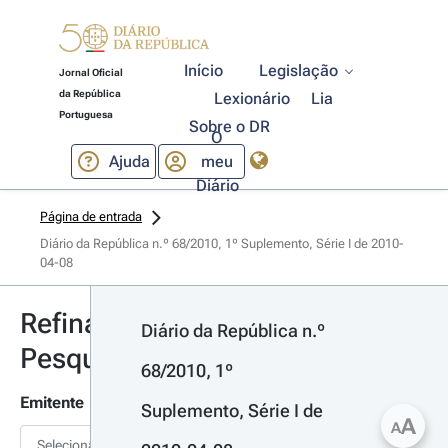
Início
Legislação
Jornal Oficial
da República
Lexionário
Lia
Portuguesa
Sobre o DR
O
Ajuda
meu
Diário
Página de entrada
Diário da República n.º 68/2010, 1º Suplemento, Série I de 2010-
04-08
Refinar
Diário da República n.º 
Pesquisa
68/2010, 1º 
Emitente
Suplemento, Série I de 
A
A
Selecionar