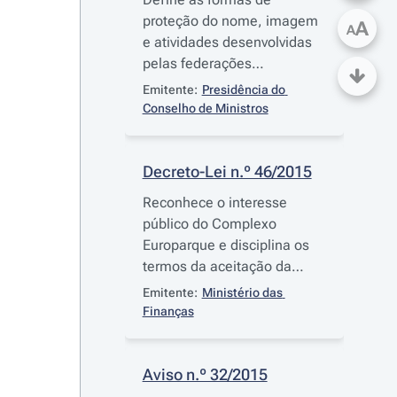
proteção do nome, imagem
A
A
e atividades desenvolvidas
pelas federações
desportivas, bem como o
Emitente:
Presidência do 
respetivo regime
Conselho de Ministros
contraordenacional
Decreto-Lei n.º 46/2015
Reconhece o interesse
público do Complexo
Europarque e disciplina os
termos da aceitação da
dação em cumprimento
Emitente:
Ministério das 
desse imóvel ao Estado,
Finanças
bem como da autorização
de cedência de utilização do
mesmo ao Município de
Aviso n.º 32/2015
Santa Maria da Feira