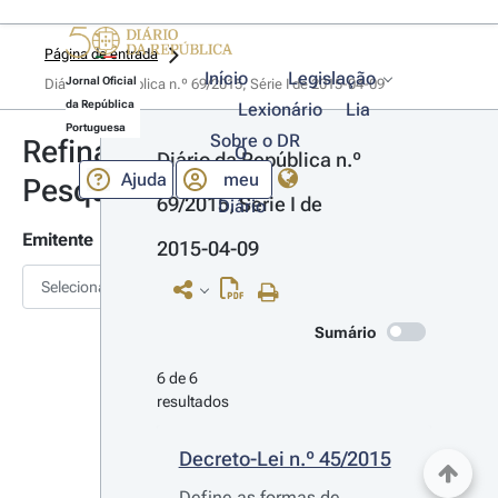
Página de entrada
Início
Legislação
Jornal Oficial
Diário da República n.º 69/2015, Série I de 2015-04-09
da República
Lexionário
Lia
Portuguesa
Sobre o DR
Refinar
O
Diário da República n.º 
Ajuda
meu
Pesquisa
69/2015, Série I de 
Diário
Emitente
2015-04-09
Selecionar
Sumário
6 de 6 
resultados
Decreto-Lei n.º 45/2015
Define as formas de