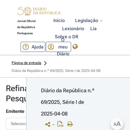
Início
Legislação
Jornal Oficial
da República
Lexionário
Lia
Portuguesa
Sobre o DR
O
Ajuda
meu
Diário
Página de entrada
Diário da República n.º 69/2025, Série I de 2025-04-08
Refinar
Diário da República n.º 
Pesquisa
69/2025, Série I de 
Emitente
2025-04-08
A
Selecionar
A