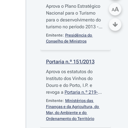
Aprova o Plano Estratégico
A
A
Nacional para o Turismo
para o desenvolvimento do
turismo no período 2013 -
2015 e cria a Comissão de
Emitente:
Presidência do 
Orientação Estratégica para
Conselho de Ministros
o Turismo
Portaria n.º 151/2013
Aprova os estatutos do
Instituto dos Vinhos do
Douro e do Porto, I.P. e
revoga a
Portaria n.º 219-
I/2007
, de 28 de fevereiro
Emitente:
Ministérios das 
Finanças e da Agricultura, do 
Mar, do Ambiente e do 
Ordenamento do Território