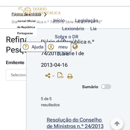
Página de entrada
Início
Legislação
Jornal Oficial
Diário da República n.º 74/2013, Série I de 2013-04-16
da República
Lexionário
Lia
Portuguesa
Sobre o DR
Refinar
O
Diário da República n.º 
Ajuda
meu
Pesquisa
74/2013, Série I de 
Diário
Emitente
2013-04-16
Selecionar
Sumário
5 de 5 
resultados
Resolução do Conselho 
de Ministros n.º 24/2013