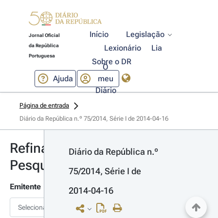
Início
Legislação
Jornal Oficial
da República
Lexionário
Lia
Portuguesa
Sobre o DR
O
Ajuda
meu
Diário
Página de entrada
Diário da República n.º 75/2014, Série I de 2014-04-16
Refinar
Diário da República n.º 
Pesquisa
75/2014, Série I de 
Emitente
2014-04-16
Selecionar