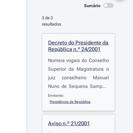
Sumário
3 de 3 
resultados
Decreto do Presidente da 
República n.º 24/2001
Nomeia vogais do Conselho
Superior da Magistratura o
juiz conselheiro Manuel
Nuno de Sequeira Sampaio
da Nóvoa e o Dr. Guilherme
Emitente:
Presidência da República
Vitorino Guimarães da
Palma Carlos
Aviso n.º 21/2001