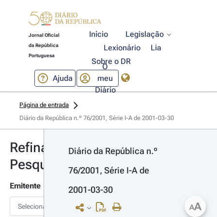
Início
Legislação
Jornal Oficial
da República
Lexionário
Lia
Portuguesa
Sobre o DR
O
Ajuda
meu
Diário
Página de entrada
Diário da República n.º 76/2001, Série I-A de 2001-03-30
Refinar
Diário da República n.º 
Pesquisa
76/2001, Série I-A de 
Emitente
2001-03-30
A
Selecionar
A