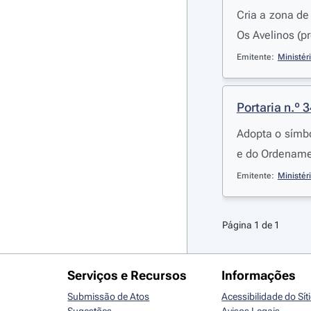
Cria a zona de
Os Avelinos (p
Emitente:
Ministér
Portaria n.º 
Adopta o símbo
e do Ordenamen
Emitente:
Ministér
Página 1 de 1
Serviços e Recursos
Informações
Submissão de Atos
Acessibilidade do Sít