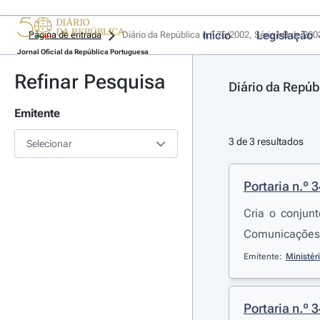
Início
Legislação
Página de entrada
Diário da República n.º 76/2002, Série I-B de 20
Jornal Oficial da República Portuguesa
Refinar Pesquisa
Diário da Repúb
Emitente
3 de 3 resultados
Selecionar
Portaria n.º 
Cria o conjunt
Comunicações
Emitente:
Ministér
Portaria n.º 