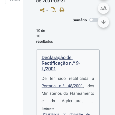
de 2001-03-31
A
A
Sumário
10 de 
10 
resultados
Declaração de 
Rectificação n.º 9-
L/2001
De ter sido rectificada a
Portaria n.º 48/2001
, dos
Ministérios do Planeamento
e da Agricultura, do
Desenvolvimento Rural e
Emitente:
Presidência do Conselho de 