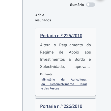
Sumário
3 de 3 
resultados
Portaria n.º 225/2010
Altera o Regulamento do
Regime de Apoio aos
Investimentos a Bordo e
Selectividade, aprovado
pela
Portaria n.º 424-
Emitente:
Ministério da Agricultura, 
F/2008
, de 13 de Junho
do Desenvolvimento Rural 
e das Pescas
Portaria n.º 226/2010