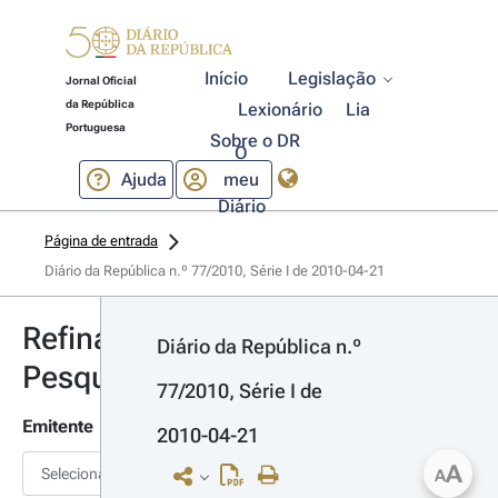
Início
Legislação
Jornal Oficial
da República
Lexionário
Lia
Portuguesa
Sobre o DR
O
Ajuda
meu
Diário
Página de entrada
Diário da República n.º 77/2010, Série I de 2010-04-21
Refinar
Diário da República n.º 
Pesquisa
77/2010, Série I de 
Emitente
2010-04-21
A
Selecionar
A