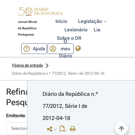
Início
Legislação
Jornal Oficial
da República
Lexionário
Lia
Portuguesa
Sobre o DR
O
Ajuda
meu
Diário
Página de entrada
Diário da República n.º 77/2012, Série I de 2012-04-18
Refinar
Diário da República n.º 
Pesquisa
77/2012, Série I de 
Emitente
2012-04-18
Selecionar