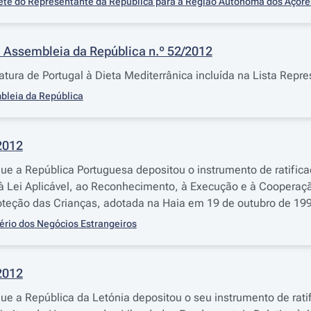
ete do Representante da República para a Região Autónoma dos Açore
 Assembleia da República n.º 52/2012
atura de Portugal à Dieta Mediterrânica incluída na Lista Repr
bleia da República
2012
que a República Portuguesa depositou o instrumento de ratific
 Lei Aplicável, ao Reconhecimento, à Execução e à Cooperaçã
teção das Crianças, adotada na Haia em 19 de outubro de 19
ério dos Negócios Estrangeiros
2012
que a República da Letónia depositou o seu instrumento de rati