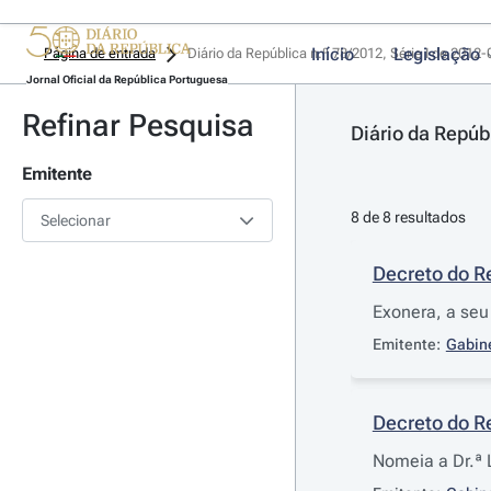
Início
Legislação
Página de entrada
Diário da República n.º 78/2012, Série I de 2012
Jornal Oficial da República Portuguesa
Refinar Pesquisa
Diário da Repúb
Emitente
8 de 8 resultados
Selecionar
Decreto do R
Exonera, a seu
Emitente:
Gabin
Decreto do R
Nomeia a Dr.ª 