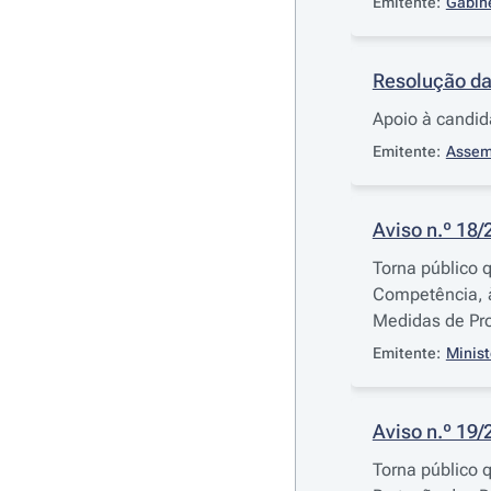
Emitente:
Gabin
Resolução da
Apoio à candid
Emitente:
Assem
Aviso n.º 18/
Torna público 
Competência, à
Medidas de Pro
Emitente:
Minist
Aviso n.º 19/
Torna público 