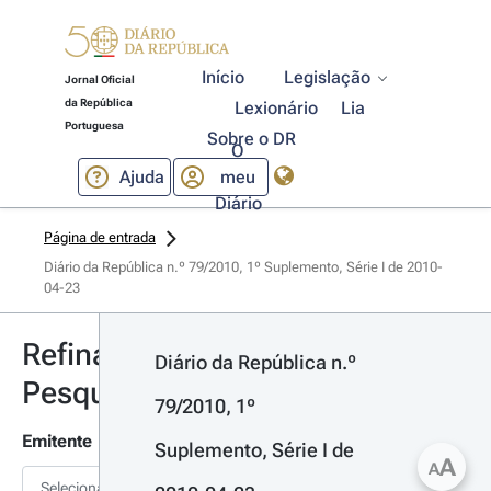
Início
Legislação
Jornal Oficial
da República
Lexionário
Lia
Portuguesa
Sobre o DR
O
Ajuda
meu
Diário
Página de entrada
Diário da República n.º 79/2010, 1º Suplemento, Série I de 2010-
04-23
Refinar
Diário da República n.º 
Pesquisa
79/2010, 1º 
Emitente
Suplemento, Série I de 
A
A
Selecionar