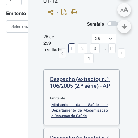
01-12
A
A
Emitente
Sumário
Selecionar
25 de 
259 
1
2
3
...
11
resultados
4
Despacho (extracto) n.º 
106/2005 (2.ª série) - AP
Emitente:
Ministério da Saúde - 
Departamento de Modernização 
e Recursos da Saúde
Despacho (extracto) n.º 