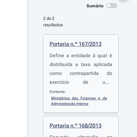
Sumário
2 de 2 
resultados
Portaria n.º 167/2013
Define a entidade à qual é
distribuida a taxa aplicada
como contrapartida do
exercício de uma
competência de controlo
Emitente:
Ministérios das Finanças e da 
público da emissão de
Administração Interna
documentos probatórios do
seguro de responsabilidade
Portaria n.º 168/2013
civil automóvel