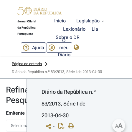
Início
Legislação
Jornal Oficial
da República
Lexionário
Lia
Portuguesa
Sobre o DR
O
Ajuda
meu
Diário
Página de entrada
Diário da República n.º 83/2013, Série I de 2013-04-30
Refinar
Diário da República n.º 
Pesquisa
83/2013, Série I de 
Emitente
2013-04-30
A
Selecionar
A