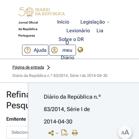
Início
Legislação
Jornal Oficial
da República
Lexionário
Lia
Portuguesa
Sobre o DR
O
Ajuda
meu
Diário
Página de entrada
Diário da República n.º 83/2014, Série I de 2014-04-30
Refinar
Diário da República n.º 
Pesquisa
83/2014, Série I de 
Emitente
2014-04-30
A
Selecionar
A