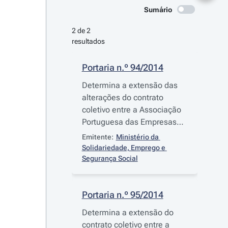
Sumário
2 de 2 
resultados
Portaria n.º 94/2014
Determina a extensão das
alterações do contrato
coletivo entre a Associação
Portuguesa das Empresas
do Sector Elétrico e
Emitente:
Ministério da 
Eletrónico e a FETESE -
Solidariedade, Emprego e 
Federação dos Sindicatos da
Segurança Social
Indústria e Serviços e outros
Portaria n.º 95/2014
Determina a extensão do
contrato coletivo entre a