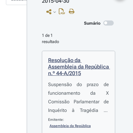
2015-04-30
Sumário
1 de 1 
resultado
Resolução da 
Assembleia da República 
n.º 44-A/2015
Suspensão do prazo de
funcionamento da X
Comissão Parlamentar de
Inquérito à Tragédia de
Camarate
Emitente:
Assembleia da República