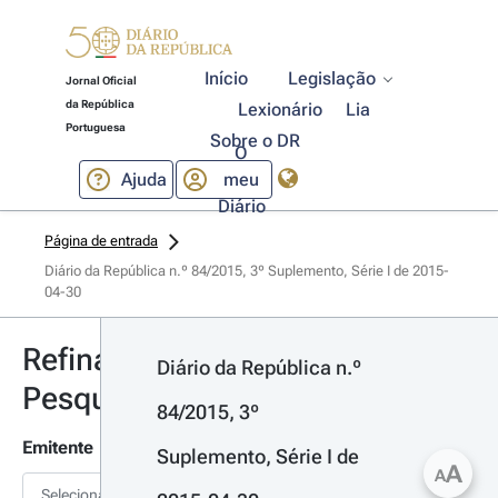
Início
Legislação
Jornal Oficial
da República
Lexionário
Lia
Portuguesa
Sobre o DR
O
Ajuda
meu
Diário
Página de entrada
Diário da República n.º 84/2015, 3º Suplemento, Série I de 2015-
04-30
Refinar
Diário da República n.º 
Pesquisa
84/2015, 3º 
Emitente
Suplemento, Série I de 
A
A
Selecionar