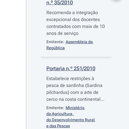
n.º 35/2010
Recomenda a integração
excepcional dos docentes
contratados com mais de 10
anos de serviço
Emitente:
Assembleia da 
República
Portaria n.º 251/2010
Estabelece restrições à
pesca de sardinha (Sardina
pilchardus) com a arte de
cerco na costa continental
portuguesa
Emitente:
Ministério 
da Agricultura, 
do Desenvolvimento Rural 
e das Pescas