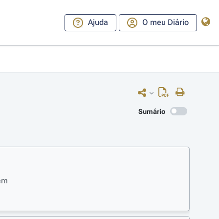
Ajuda
O meu Diário
Sumário
em