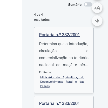
Sumário
A
A
4 de 4 
resultados
Portaria n.º 382/2001
Determina que a introdução,
circulação e
comercialização no território
nacional de maçã e pêra,
provenientes de qualquer
Emitente:
Ministério da Agricultura, do 
Estado membro, em
Desenvolvimento Rural e das 
embalagens que
Pescas
contenham, para além dos
referidos frutos, folhas e ou
Portaria n.º 383/2001
ramos de macieira e pereira,