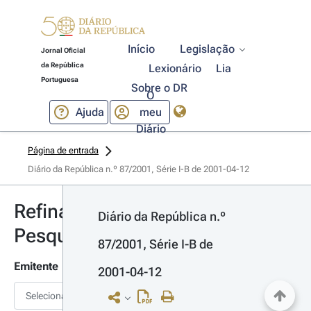
Início
Legislação
Jornal Oficial
da República
Lexionário
Lia
Portuguesa
Sobre o DR
O
Ajuda
meu
Diário
Página de entrada
Diário da República n.º 87/2001, Série I-B de 2001-04-12
Refinar
Diário da República n.º 
Pesquisa
87/2001, Série I-B de 
Emitente
2001-04-12
Selecionar