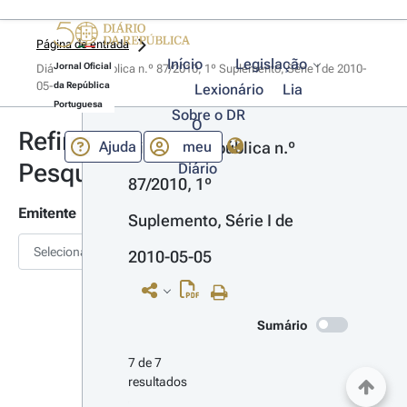
Página de entrada
Início
Legislação
Jornal Oficial
Diário da República n.º 87/2010, 1º Suplemento, Série I de 2010-
05-05
da República
Lexionário
Lia
Portuguesa
Sobre o DR
O
Refinar
Ajuda
meu
Diário da República n.º 
Pesquisa
Diário
87/2010, 1º 
Emitente
Suplemento, Série I de 
Selecionar
2010-05-05
Sumário
7 de 7 
resultados