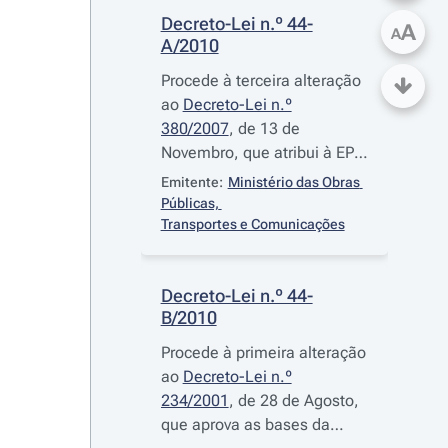
Decreto-Lei n.º 44-
A
A
A/2010
Procede à terceira alteração
ao
Decreto-Lei n.º
380/2007
, de 13 de
Novembro, que atribui à EP -
Estradas de Portugal, S. A.,
Emitente:
Ministério das Obras 
a concessão do
Públicas, 
financiamento, concepção,
Transportes e Comunicações
projecto, construção,
conservação, exploração,
Decreto-Lei n.º 44-
requalificação e
B/2010
alargamento da rede
rodoviária nacional
Procede à primeira alteração
ao
Decreto-Lei n.º
234/2001
, de 28 de Agosto,
que aprova as bases da