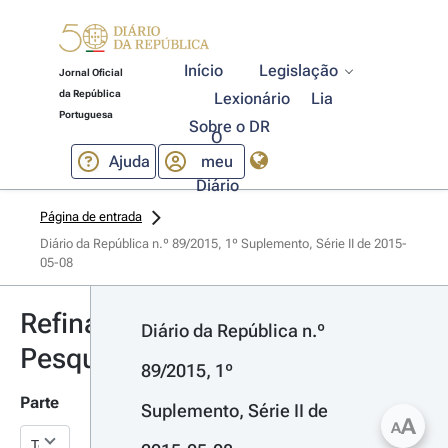
Início
Legislação
Jornal Oficial
da República
Lexionário
Lia
Portuguesa
Sobre o DR
O
Ajuda
meu
Diário
Página de entrada
Diário da República n.º 89/2015, 1º Suplemento, Série II de 2015-
05-08
Refinar
Diário da República n.º 
Pesquisa
89/2015, 1º 
Parte
Suplemento, Série II de 
A
A