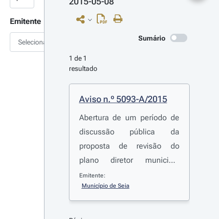
2015-05-08
Emitente
Sumário
Selecionar
1 de 1 
resultado
Aviso n.º 5093-A/2015
Abertura de um período de
discussão pública da
proposta de revisão do
plano diretor municipal
(PDM) de Seia
Emitente:
Município de Seia