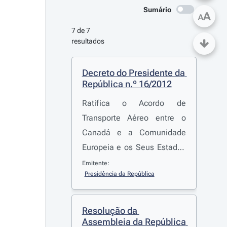
Sumário
A
A
7 de 7 
resultados
Decreto do Presidente da 
República n.º 16/2012
Ratifica o Acordo de
Transporte Aéreo entre o
Canadá e a Comunidade
Europeia e os Seus Estados
Membros, incluindo os
Emitente:
Presidência da República
anexos 1 a 3 e respectivas
Declarações, assinado em
Bruxelas em 17 de
Resolução da 
Dezembro de 2009
Assembleia da República 