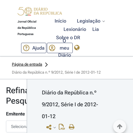
Início
Legislação
Jornal Oficial
da República
Lexionário
Lia
Portuguesa
Sobre o DR
O
Ajuda
meu
Diário
Página de entrada
Diário da República n.º 9/2012, Série I de 2012-01-12
Refinar
Diário da República n.º 
Pesquisa
9/2012, Série I de 2012-
Emitente
01-12
Selecionar