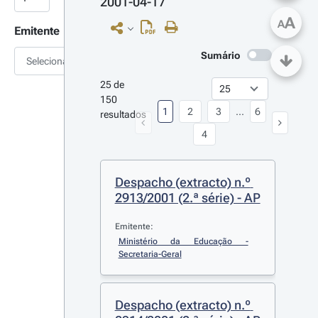
2001-04-17
A
A
Emitente
Sumário
Selecionar
25 de 
150 
1
2
3
...
6
resultados
4
Despacho (extracto) n.º 
2913/2001 (2.ª série) - AP
Emitente:
Ministério da Educação - 
Secretaria-Geral
Despacho (extracto) n.º 