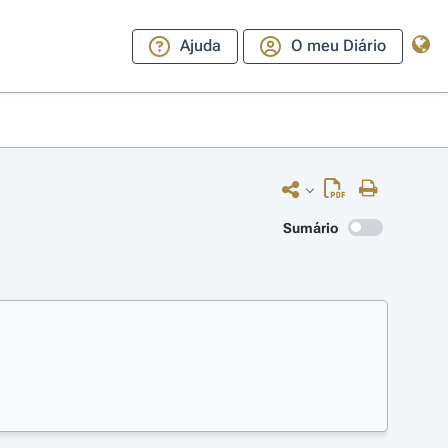
Ajuda
O meu Diário
Sumário