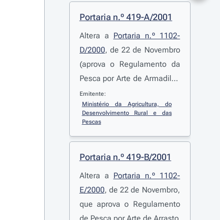
Portaria n.º 419-A/2001
Altera a
Portaria n.º 1102-
D/2000
, de 22 de Novembro
(aprova o Regulamento da
Pesca por Arte de Armadilha
e permite que a título
Emitente:
Ministério da Agricultura, do 
excepcional, no período
Desenvolvimento Rural e das 
compreendido entre 1 de
Pescas
Abril e 15 de Maio de 2001,
seja capturado camarão-
Portaria n.º 419-B/2001
branco-legítimo com
Altera a
Portaria n.º 1102-
armadilhas de gaiola)
E/2000
, de 22 de Novembro,
que aprova o Regulamento
de Pesca por Arte de Arrasto