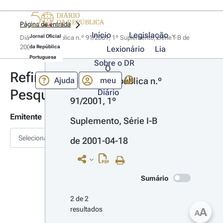
Página de entrada
Início
Legislação
Jornal Oficial
Diário da República n.º 91/2001, 1º Suplemento, Série I-B de 
2001-04-18
da República
Lexionário
Lia
Portuguesa
Sobre o DR
O
Refinar
Ajuda
meu
Diário da República n.º 
Pesquisa
Diário
91/2001, 1º 
Emitente
Suplemento, Série I-B 
Selecionar
de 2001-04-18
Sumário
2 de 2 
resultados
A
A