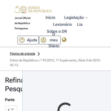
Início
Legislação
Jornal Oficial
da República
Lexionário
Lia
Portuguesa
Sobre o DR
O
Ajuda
meu
Diário
Página de entrada
Diário da República n.º 91/2015, 1º Suplemento, Série II de 2015-
05-12
Refinar
Pesquisa
Parte