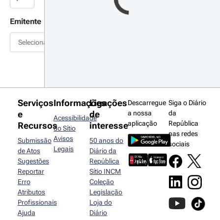
Emitente
Selecionar
Serviços
Informações
Ligações
Descarregue
Siga o Diário
e
de
a nossa
da
Acessibilidade
aplicação
República
Recursos
interesse
do Sítio
nas redes
Avisos
Submissão
50 anos do
sociais
Legais
de Atos
Diário da
Sugestões
República
Reportar
Sítio INCM
Erro
Coleção
Atributos
Legislação
Profissionais
Loja do
Ajuda
Diário