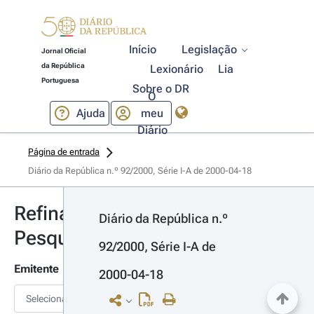
Início
Legislação
Jornal Oficial
da República
Lexionário
Lia
Portuguesa
Sobre o DR
O
Ajuda
meu
Diário
Página de entrada
Diário da República n.º 92/2000, Série I-A de 2000-04-18
Refinar
Diário da República n.º 
Pesquisa
92/2000, Série I-A de 
Emitente
2000-04-18
Selecionar