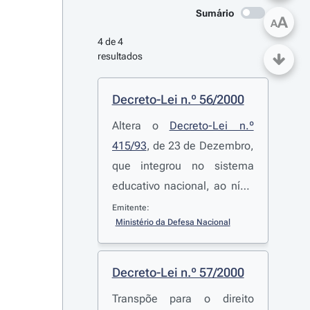
Sumário
A
A
4 de 4 
resultados
Decreto-Lei n.º 56/2000
Altera o
Decreto-Lei n.º
415/93
, de 23 de Dezembro,
que integrou no sistema
educativo nacional, ao nível
do ensino superior
Emitente:
Ministério da Defesa Nacional
politécnico, o ensino das
tecnologias da saúde
Decreto-Lei n.º 57/2000
Transpõe para o direito