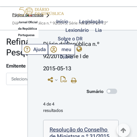
Página de entrada
Início
Legislação
Jornal Oficial
Diário da República n.º 92/2015, Série I de 2015-05-13
da República
Lexionário
Lia
Portuguesa
Sobre o DR
Refinar
O
Diário da República n.º 
Ajuda
meu
Pesquisa
92/2015, Série I de 
Diário
Emitente
2015-05-13
Selecionar
Sumário
4 de 4 
resultados
Resolução do Conselho 
de Ministros n.º 31/2015