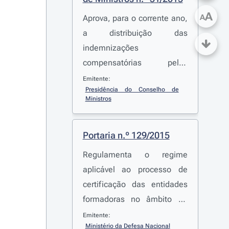
A
A
Aprova, para o corrente ano,
a distribuição das
indemnizações
compensatórias pelas
diferentes empresas
Emitente:
Presidência do Conselho de 
prestadoras de serviço
Ministros
público
Portaria n.º 129/2015
Regulamenta o regime
aplicável ao processo de
certificação das entidades
formadoras no âmbito do
mergulho profissional e
Emitente:
Ministério da Defesa Nacional
aprova o Regulamento dos