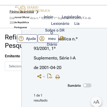
Página de entrada
Início
Legislação
Jornal Oficial
Diário da República n.º 93/2001, 1º Suplemento, Série I-A de 
2001-04-20
da República
Lexionário
Lia
Portuguesa
Sobre o DR
O
Refinar
Ajuda
meu
Diário da República n.º 
Pesquisa
Diário
93/2001, 1º 
Emitente
Suplemento, Série I-A 
Selecionar
de 2001-04-20
Sumário
1 de 1 
resultado
A
A