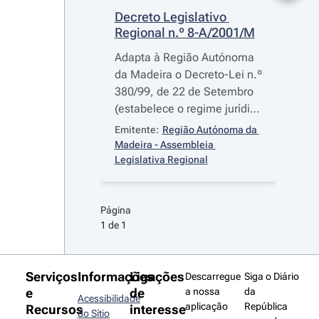
Decreto Legislativo 
Regional n.º 8-A/2001/M
Adapta à Região Autónoma
da Madeira o Decreto-Lei n.º
380/99, de 22 de Setembro
(estabelece o regime jurídico
dos instrumentos de gestão
Emitente:
Região Autónoma da 
territorial)
Madeira - Assembleia 
Legislativa Regional
Página 
1 de 1
Serviços
Informações
Ligações
Descarregue
Siga o Diário
e
de
a nossa
da
Acessibilidade
aplicação
República
Recursos
interesse
do Sítio