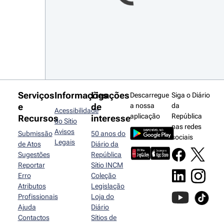
Serviços
Informações
Ligações
Descarregue
Siga o Diário
e
de
a nossa
da
Acessibilidade
aplicação
República
Recursos
interesse
do Sítio
nas redes
Avisos
Submissão
50 anos do
sociais
Legais
de Atos
Diário da
Sugestões
República
Reportar
Sítio INCM
Erro
Coleção
Atributos
Legislação
Profissionais
Loja do
Ajuda
Diário
Contactos
Sítios de