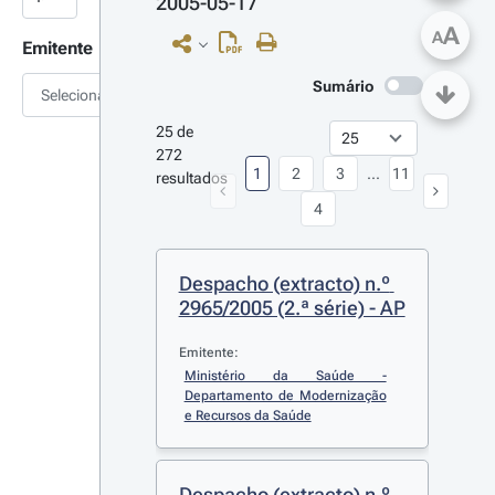
2005-05-17
A
A
Emitente
Sumário
Selecionar
25 de 
272 
1
2
3
...
11
resultados
4
Despacho (extracto) n.º 
2965/2005 (2.ª série) - AP
Emitente:
Ministério da Saúde - 
Departamento de Modernização 
e Recursos da Saúde
Despacho (extracto) n.º 