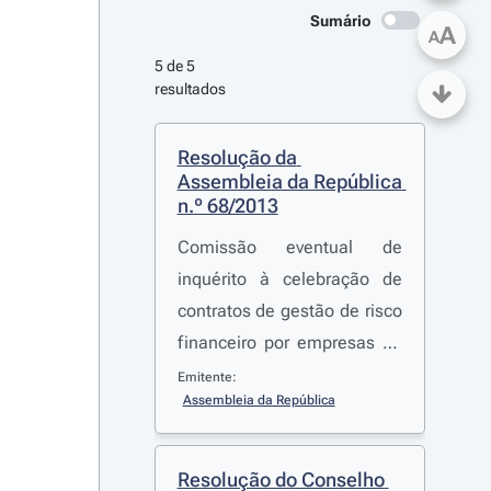
Sumário
A
A
5 de 5 
resultados
Resolução da 
Assembleia da República 
n.º 68/2013
Comissão eventual de
inquérito à celebração de
contratos de gestão de risco
financeiro por empresas do
sector público
Emitente:
Assembleia da República
Resolução do Conselho 