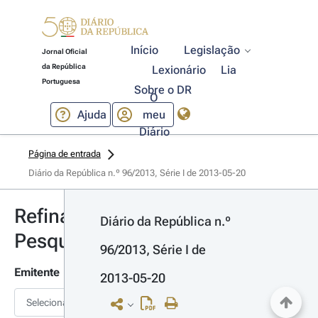
Início
Legislação
Jornal Oficial
da República
Lexionário
Lia
Portuguesa
Sobre o DR
O
Ajuda
meu
Diário
Página de entrada
Diário da República n.º 96/2013, Série I de 2013-05-20
Refinar
Diário da República n.º 
Pesquisa
96/2013, Série I de 
Emitente
2013-05-20
Selecionar