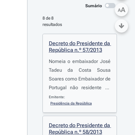
Sumário
A
A
8 de 8 
resultados
Decreto do Presidente da 
República n.º 57/2013
Nomeia o embaixador José
Tadeu da Costa Sousa
Soares como Embaixador de
Portugal não residente no
Principado de Andorra
Emitente:
Presidência da República
Decreto do Presidente da 
República n.º 58/2013