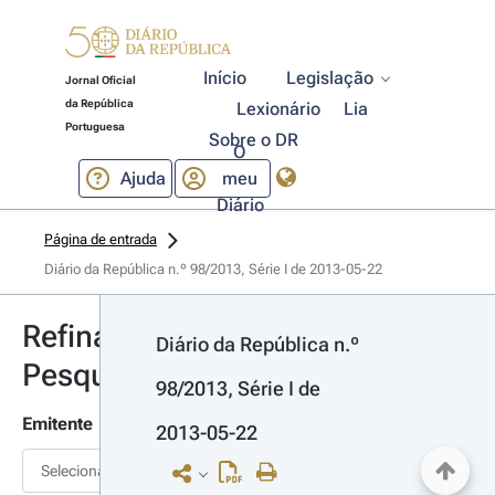
Início
Legislação
Jornal Oficial
da República
Lexionário
Lia
Portuguesa
Sobre o DR
O
Ajuda
meu
Diário
Página de entrada
Diário da República n.º 98/2013, Série I de 2013-05-22
Refinar
Diário da República n.º 
Pesquisa
98/2013, Série I de 
Emitente
2013-05-22
Selecionar