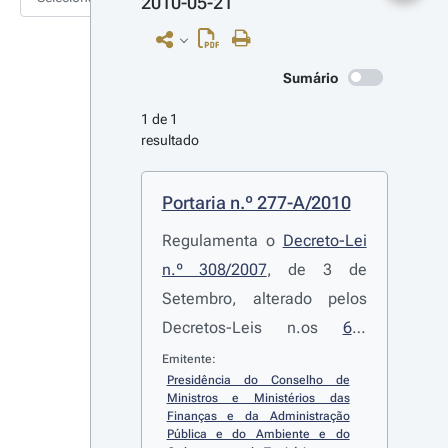
2010-05-21
Sumário
1 de 1 
resultado
Portaria n.º 277-A/2010
Regulamenta o
Decreto-Lei
n.º 308/2007
, de 3 de
Setembro, alterado pelos
Decretos-Leis n.os
61-
A/2008
, de 28 de Março, e
Emitente:
Presidência do Conselho de 
43/2010
, de 30 de Abril, que
Ministros e Ministérios das 
cria o programa de apoio
Finanças e da Administração 
Pública e do Ambiente e do 
financeiro Porta 65 -