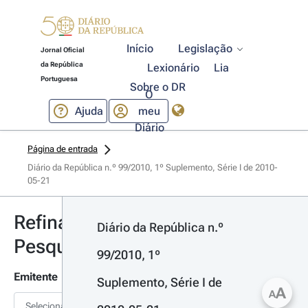
Início
Legislação
Jornal Oficial
da República
Lexionário
Lia
Portuguesa
Sobre o DR
O
Ajuda
meu
Diário
Página de entrada
Diário da República n.º 99/2010, 1º Suplemento, Série I de 2010-
05-21
Refinar
Diário da República n.º 
Pesquisa
99/2010, 1º 
Emitente
Suplemento, Série I de 
A
A
Selecionar