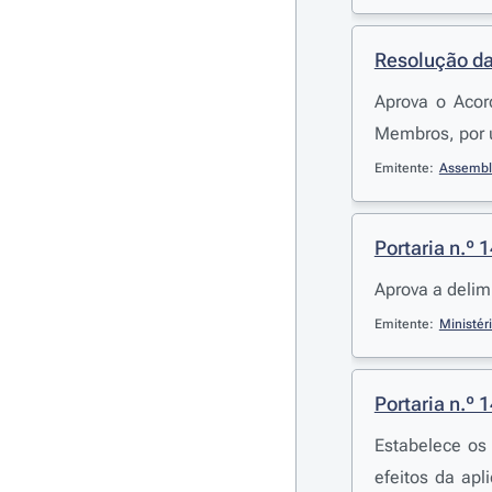
Resolução da
Aprova o Acor
Membros, por u
Emitente:
Assembl
Portaria n.º 
Aprova a delim
Emitente:
Ministér
Portaria n.º 
Estabelece os
efeitos da apl