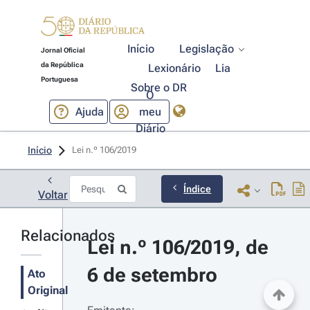
Início
Legislação
Jornal Oficial
da República
Lexionário
Lia
Portuguesa
Sobre o DR
O
Ajuda
meu
Diário
Início
Lei n.º 106/2019 
Índice
Voltar
Relacionados
Lei n.º 106/2019, de 
6 de setembro
Ato
Original