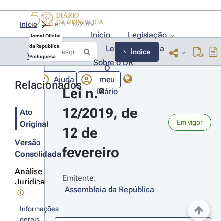
Início
Lei n.º 12/2019 
Início
Legislação
Jornal Oficial
da República
Lexionário
Lia
Índice
Voltar
Portuguesa
Sobre o DR
O
Ajuda
meu
Relacionados
Lei n.º 
Diário
12/2019, de 
Ato
Em vigor
Original
12 de 
Versão
fevereiro
Consolidada
Análise
Emitente:
Jurídica
Assembleia da República
Informações
gerais