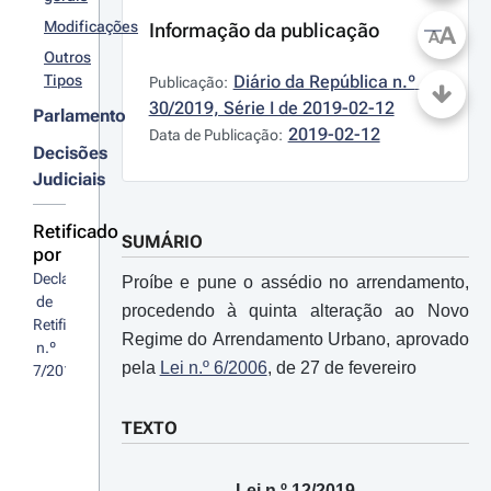
Modificações
Informação da publicação
A
A
Outros
Tipos
Diário da República n.º 
Publicação:
30/2019, Série I de 2019-02-12
Parlamento
2019-02-12
Data de Publicação:
Decisões
Judiciais
Retificado
SUMÁRIO
por
Declaração
Proíbe e pune o assédio no arrendamento,
 de 
procedendo à quinta alteração ao Novo
Retificação
Regime do Arrendamento Urbano, aprovado
 n.º 
pela
Lei n.º 6/2006
, de 27 de fevereiro
7/2019
TEXTO
Lei n.º 12/2019