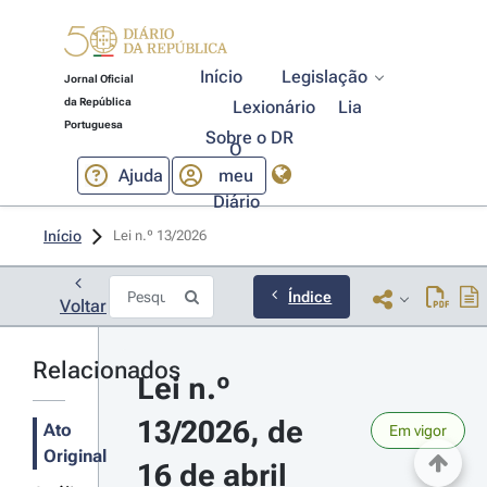
Início
Legislação
Jornal Oficial
da República
Lexionário
Lia
Portuguesa
Sobre o DR
O
Ajuda
meu
Diário
Início
Lei n.º 13/2026 
Índice
Voltar
Relacionados
Lei n.º 
13/2026, de 
Ato
Em vigor
Original
16 de abril