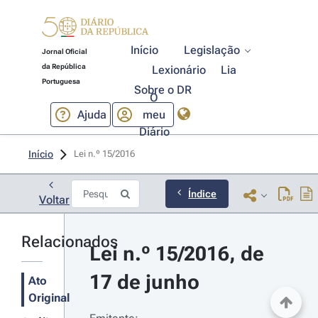
Início
Legislação
Jornal Oficial
da República
Lexionário
Lia
Portuguesa
Sobre o DR
O
Ajuda
meu
Diário
Início
Lei n.º 15/2016 
Índice
Voltar
Relacionados
Lei n.º 15/2016, de 
17 de junho
Ato
Original