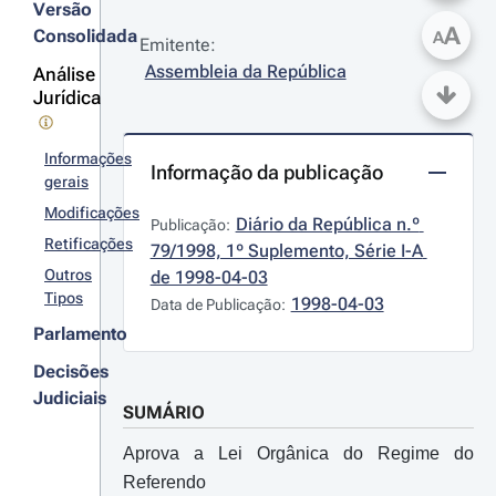
Versão
A
Consolidada
A
Emitente:
Assembleia da República
Análise
Jurídica
Informações
Informação da publicação
gerais
Modificações
Diário da República n.º 
Publicação:
Retificações
79/1998, 1º Suplemento, Série I-A 
Outros
de 1998-04-03
Tipos
1998-04-03
Data de Publicação:
Parlamento
Decisões
Judiciais
SUMÁRIO
Aprova a Lei Orgânica do Regime do
Referendo