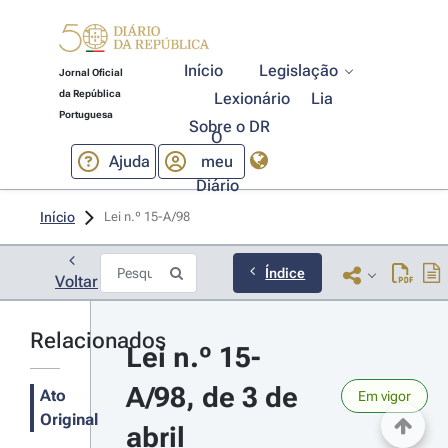
Início
Legislação
Jornal Oficial
da República
Lexionário
Lia
Portuguesa
Sobre o DR
O
Ajuda
meu
Diário
Início
Lei n.º 15-A/98 
Índice
Voltar
Relacionados
Lei n.º 15-
A/98, de 3 de 
Ato
Em vigor
Original
abril