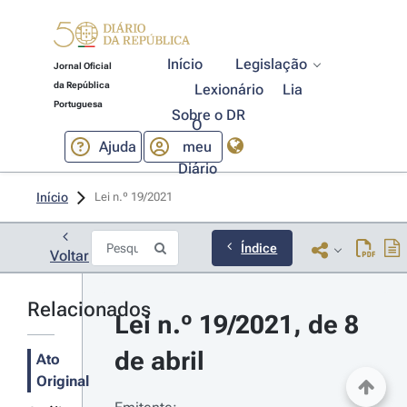
Início
Legislação
Jornal Oficial
da República
Lexionário
Lia
Portuguesa
Sobre o DR
O
Ajuda
meu
Diário
Início
Lei n.º 19/2021 
Índice
Voltar
Relacionados
Lei n.º 19/2021, de 8 
de abril
Ato
Original