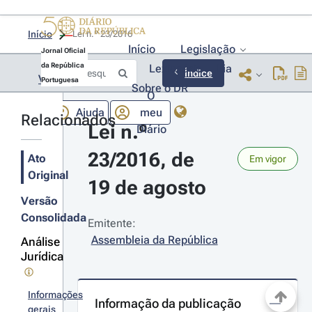
Início
Lei n.º 23/2016 
Início
Legislação
Jornal Oficial
da República
Lexionário
Lia
Índice
Voltar
Portuguesa
Sobre o DR
O
Ajuda
meu
Relacionados
Lei n.º 
Diário
23/2016, de 
Ato
Em vigor
Original
19 de agosto
Versão
Consolidada
Emitente:
Assembleia da República
Análise
Jurídica
Informações
Informação da publicação
gerais