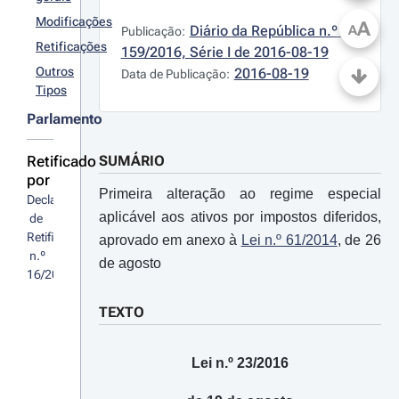
Modificações
A
Diário da República n.º 
A
Publicação:
Retificações
159/2016, Série I de 2016-08-19
Outros
2016-08-19
Data de Publicação:
Tipos
Parlamento
Retificado
SUMÁRIO
por
Primeira alteração ao regime especial
Declaração
aplicável aos ativos por impostos diferidos,
 de 
Retificação
aprovado em anexo à
Lei n.º 61/2014
, de 26
 n.º 
de agosto
16/2016
TEXTO
Lei n.º 23/2016