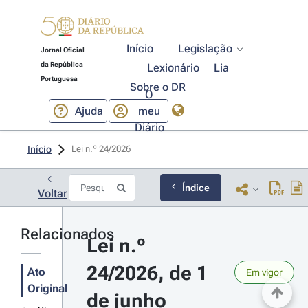
Início
Legislação
Jornal Oficial
da República
Lexionário
Lia
Portuguesa
Sobre o DR
O
Ajuda
meu
Diário
Início
Lei n.º 24/2026 
Índice
Voltar
Relacionados
Lei n.º 
24/2026, de 1 
Ato
Em vigor
Original
de junho