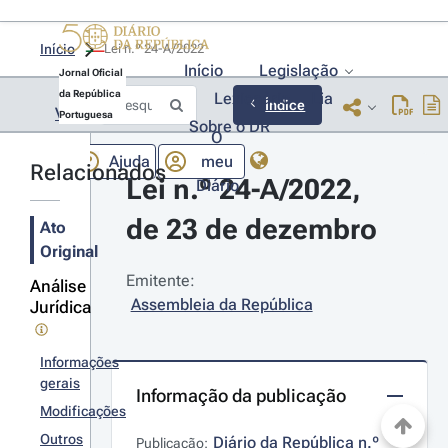
Início
Lei n.º 24-A/2022 
Início
Legislação
Jornal Oficial
da República
Lexionário
Lia
Índice
Voltar
Portuguesa
Sobre o DR
O
Ajuda
meu
Relacionados
Lei n.º 24-A/2022, 
Diário
de 23 de dezembro
Ato
Original
Emitente:
Análise
Assembleia da República
Jurídica
Informações
gerais
Informação da publicação
Modificações
Outros
Diário da República n.º 
Publicação: