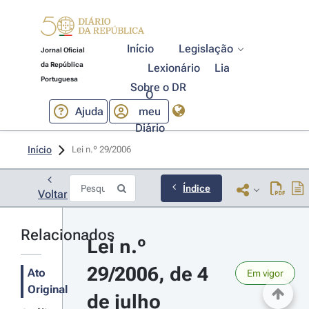
Início
Legislação
Jornal Oficial
da República
Lexionário
Lia
Portuguesa
Sobre o DR
O
Ajuda
meu
Diário
Início
Lei n.º 29/2006 
Índice
Voltar
Relacionados
Lei n.º 
29/2006, de 4 
Ato
Em vigor
Original
de julho